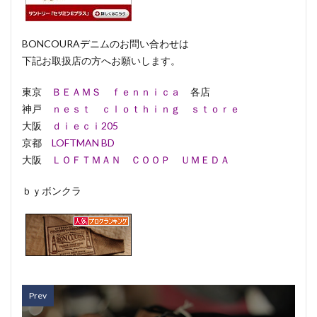
BONCOURAデニムのお問い合わせは
下記お取扱店の方へお願いします。
東京
ＢＥＡＭＳ ｆｅｎｎｉｃａ
各店
神戸
ｎｅｓｔ ｃｌｏｔｈｉｎｇ ｓｔｏｒｅ
大阪
ｄｉｅｃｉ205
京都
LOFTMAN BD
大阪
ＬＯＦＴＭＡＮ ＣＯＯＰ ＵＭＥＤＡ
ｂｙボンクラ
Prev