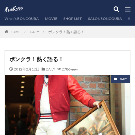
カテゴリー
What’s BONCOURA
MOVIE
SHOP LIST
SALONBONCOURA
EVE
DAILY
ボンクラ！熱く語る！
HOME
検索
ボンクラ！熱く語る！
2012年2月12日
DAILY
2786view
DAILY