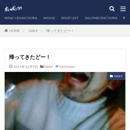
カテゴリー
What’s BONCOURA
MOVIE
SHOP LIST
SALONBONCOURA
EVE
DAILY
帰ってきたどー！
HOME
検索
帰ってきたどー！
2011年11月9日
DAILY
2613view
DAILY