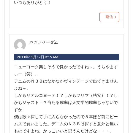
いつもありがとう！
返信
カツフリーダム
2011年11月17日 8:15 AM
ニューヨーク楽しそうで良かったですね～
。うらやます
ぃー（笑）。
デニムのＮ３Ｂはなかなかヴィンテージで出てきません
よね～。
しかもリアルコヨーテ！？しかもフリマ（格安）！？し
かもジャスト！？当たる確率は天文学的確率じゃないで
すか
僕は散々探して手に入らなかったので５年ほど前にビー
ムスで買いました。デニムのＮ３Ｂは探すと意外と無い
ものですよね。かっこいいと思うんだけどな・・・。