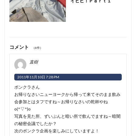
イヒヒ！Ｐａｒｔ１
コメント
（6件）
直樹
2011年11月10日 7:28 PM
ボンクラさん
お帰りなさいニューヨークから帰って来てそのまま飲み
会参加とはタフですね～お帰りなさいの乾杯やね
o(^▽^)o
写真を見た所、ずいぶんと暗い所で飲んでますね～暗闇
の秘密会議でしたか？
次のボンクラ企画を楽しみにしていますよ！