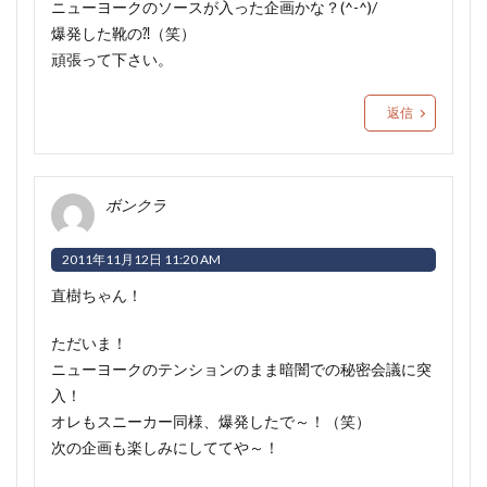
ニューヨークのソースが入った企画かな？(^-^)/
爆発した靴の⁈（笑）
頑張って下さい。
返信
ボンクラ
2011年11月12日 11:20 AM
直樹ちゃん！
ただいま！
ニューヨークのテンションのまま暗闇での秘密会議に突
入！
オレもスニーカー同様、爆発したで～！（笑）
次の企画も楽しみにしててや～！