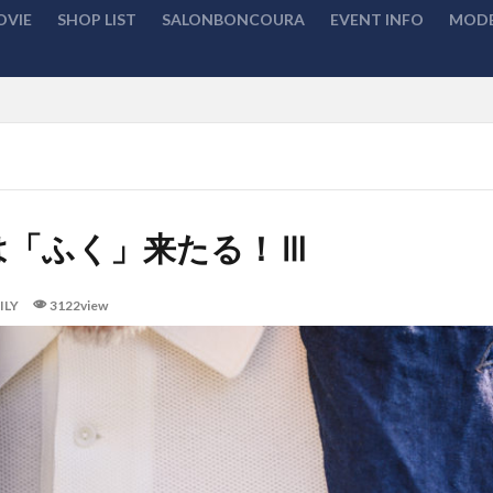
OVIE
SHOP LIST
SALONBONCOURA
EVENT INFO
MODE
検索
は「ふく」来たる！Ⅲ
ILY
3122view