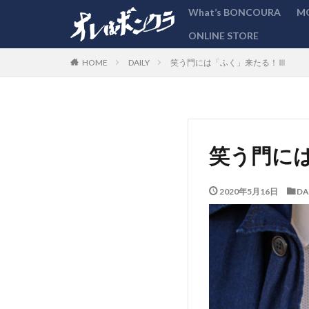
What’s BONCOURA
M
ONLINE STORE
カテゴリー
DAILY
笑う門には「ふく」来たる！Ⅲ
HOME
笑う門に
2020年5月16日
DA