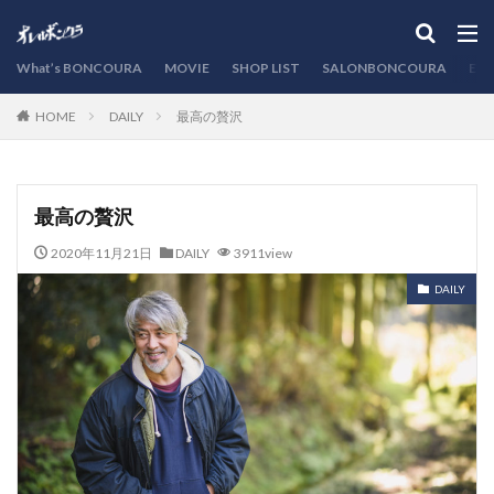
カテゴリー
What’s BONCOURA
MOVIE
SHOP LIST
SALONBONCOURA
EVE
DAILY
最高の贅沢
HOME
検索
最高の贅沢
2020年11月21日
DAILY
3911view
DAILY