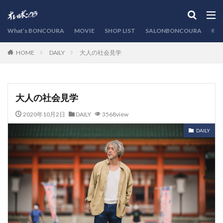
カテゴリー
What’s BONCOURA
MOVIE
SHOP LIST
SALONBONCOURA
EVE
DAILY
大人の社会見学
HOME
検索
大人の社会見学
2020年10月2日
DAILY
3568view
DAILY