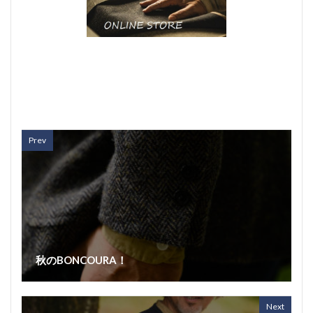
Prev
秋のBONCOURA！
Next