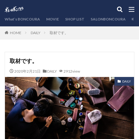
カテゴリー
What’s BONCOURA
MOVIE
SHOP LIST
SALONBONCOURA
EVE
DAILY
取材です。
HOME
検索
取材です。
2020年2月21日
DAILY
2912view
DAILY