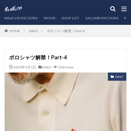
カテゴリー
What’s BONCOURA
MOVIE
SHOP LIST
SALONBONCOURA
EVE
DAILY
ポロシャツ解禁！Part-4
HOME
検索
ポロシャツ解禁！Part-4
2020年5月1日
DAILY
2581view
DAILY