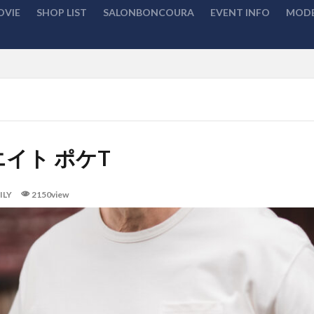
OVIE
SHOP LIST
SALONBONCOURA
EVENT INFO
MODE
検索
イト ポケT
ILY
2150view