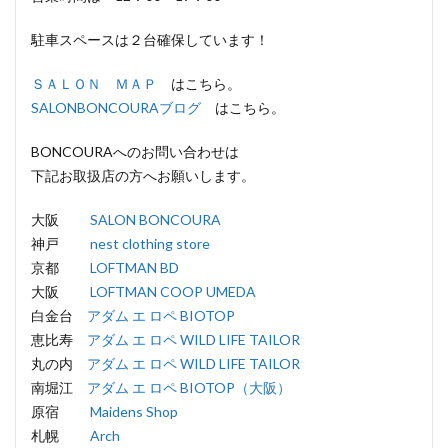
駐車スペースは２台確保しています！
ＳＡＬＯＮ ＭＡＰ
はこちら。
SALONBONCOURAブログ
はこちら。
BONCOURAへのお問い合わせは
下記お取扱店の方へお願いします。
大阪
SALON BONCOURA
神戸
nest clothing store
京都
LOFTMAN BD
大阪
LOFTMAN COOP UMEDA
白金台
アダム エ ロペ BIOTOP
恵比寿
アダム エ ロペ WILD LIFE TAILOR
丸の内
アダム エ ロペ WILD LIFE TAILOR
南堀江
アダム エ ロペ BIOTOP（大阪）
原宿
Maidens Shop
札幌
Arch