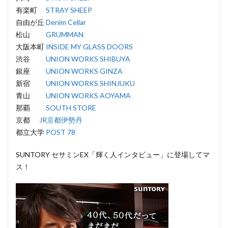
有楽町
STRAY SHEEP
自由が丘
Denim Cellar
松山
GRUMMAN
大阪本町
INSIDE MY GLASS DOORS
渋谷
UNION WORKS SHIBUYA
銀座
UNION WORKS GINZA
新宿
UNION WORKS SHINJUKU
青山
UNION WORKS AOYAMA
那覇
SOUTH STORE
京都
JR京都伊勢丹
都立大学
POST 78
SUNTORY セサミンEX「輝く人インタビュー」に登場してマ
ス！