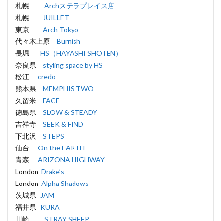
札幌
Archステラプレイス店
札幌
JUILLET
東京
Arch Tokyo
代々木上原
Burnish
長堀
HS（HAYASHI SHOTEN）
奈良県
styling space by HS
松江
credo
熊本県
MEMPHIS TWO
久留米
FACE
徳島県
SLOW & STEADY
吉祥寺
SEEK & FIND
下北沢
STEPS
仙台
On the EARTH
青森
ARIZONA HIGHWAY
London
Drake’s
London
Alpha Shadows
茨城県
JAM
福井県
KURA
川崎
STRAY SHEEP