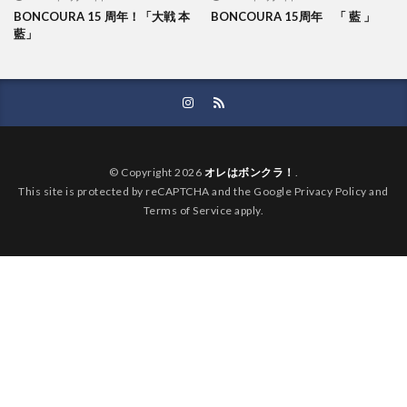
BONCOURA 15 周年！「大戦 本
BONCOURA 15周年 「 藍 」
藍」
© Copyright 2026
オレはボンクラ！
.
This site is protected by reCAPTCHA and the Google Privacy Policy and
Terms of Service apply.