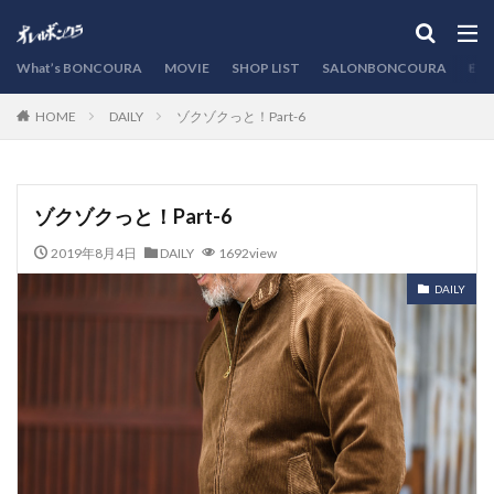
カテゴリー
What’s BONCOURA
MOVIE
SHOP LIST
SALONBONCOURA
EVE
DAILY
ゾクゾクっと！Part-6
HOME
検索
ゾクゾクっと！Part-6
2019年8月4日
DAILY
1692view
DAILY