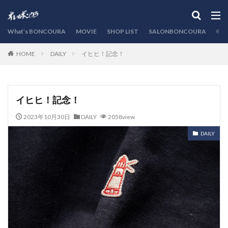
カテゴリー
What’s BONCOURA
MOVIE
SHOP LIST
SALONBONCOURA
EVE
DAILY
イヒヒ！記念！
HOME
検索
イヒヒ！記念！
2023年10月30日
DAILY
2058view
DAILY