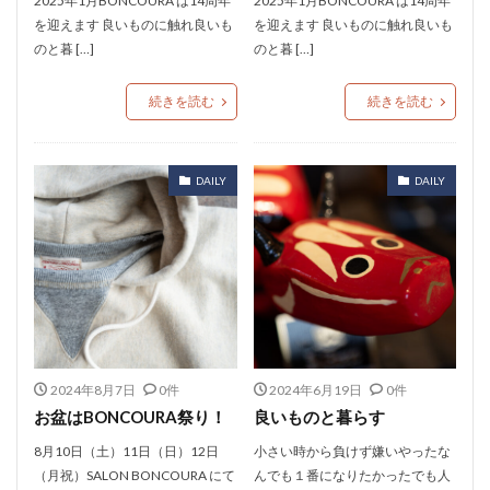
2025年1月BONCOURA は14周年
2025年1月BONCOURA は14周年
を迎えます 良いものに触れ良いも
を迎えます 良いものに触れ良いも
のと暮 […]
のと暮 […]
続きを読む
続きを読む
DAILY
DAILY
2024年8月7日
0件
2024年6月19日
0件
お盆はBONCOURA祭り！
良いものと暮らす
8月10日（土）11日（日）12日
小さい時から負けず嫌いやったな
（月祝）SALON BONCOURA にて
んでも１番になりたかったでも人