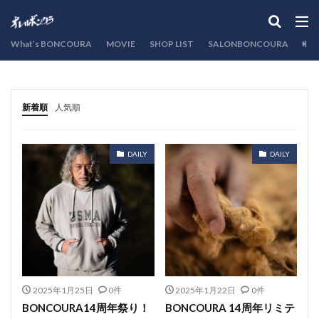
カテゴリー
What’s BONCOURA
MOVIE
SHOP LIST
SALONBONCOURA
EVE
検索
新着順
人気順
DAILY
DAILY
2025年1月25日
0件
2025年1月22日
0件
BONCOURA14周年祭り！
BONCOURA 14周年リミテ