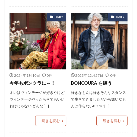
DAILY
DAILY
2024年1月10日
0件
2023年12月27日
0件
今年もボンクラに～！
BONCOURA を纏う
オレはヴィンテージが好きやけど
好きなもんは好きそんなスタンス
ヴィンテージやったら何でもいい
で生きてきましただから嫌いなも
わけじゃない どんな […]
んは作らないBONC […]
続きを読む
続きを読む