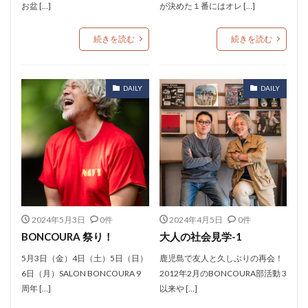
お盆 […]
が決めた１番にはオレ […]
続きを読む
続きを読む
DAILY
DAILY
2024年5月3日
0件
2024年4月5日
0件
BONCOURA 祭り！
大人の社会見学-1
5月3日（金）4日（土）5日（日）
鹿児島で友人と久しぶりの再会！
6日（月）SALON BONCOURA 9
2012年2月のBONCOURA部活動 3
周年 […]
以来や […]