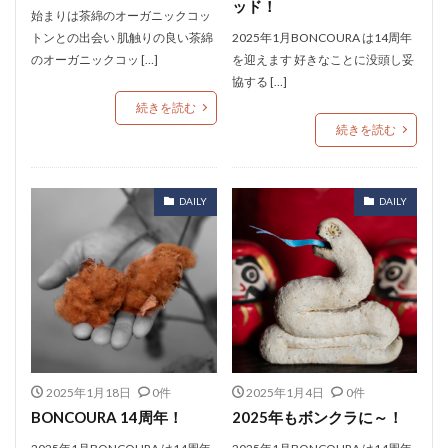
ッド！
始まりは茶綿のオーガニックコッ
トンとの出会い 肌触りの良い茶綿
2025年1月BONCOURA は14周年
のオーガニックコッ […]
を迎えます 好きなことに没頭し妥
協する […]
続きを読む
続きを読む
DAILY
DAILY
2025年1月18日
0件
2025年1月4日
0件
BONCOURA 14周年！
2025年もボンクラに～！