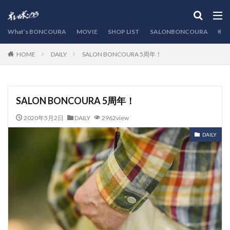
カテゴリー
What’s BONCOURA
MOVIE
SHOP LIST
SALONBONCOURA
EVE
DAILY
SALON BONCOURA 5周年！
HOME
検索
SALON BONCOURA 5周年！
2020年5月2日
DAILY
2962view
DAILY