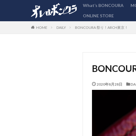
What’s BONCOURA
M
ONLINE STORE
カテゴリー
DAILY
BONCOURA 祭り！ARCH東京！
HOME
BONCOU
2020年8月28日
DA