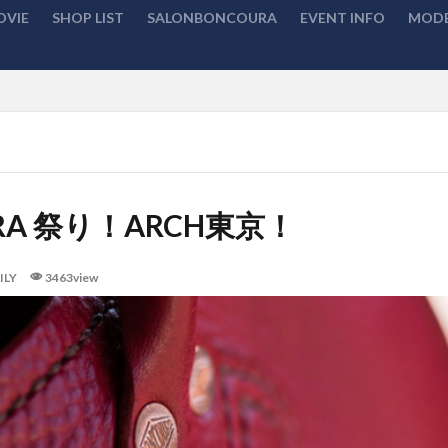
OVIE
SHOP LIST
SALONBONCOURA
EVENT INFO
MODE
検索
RA 祭り！ARCH東京！
ILY
3463view