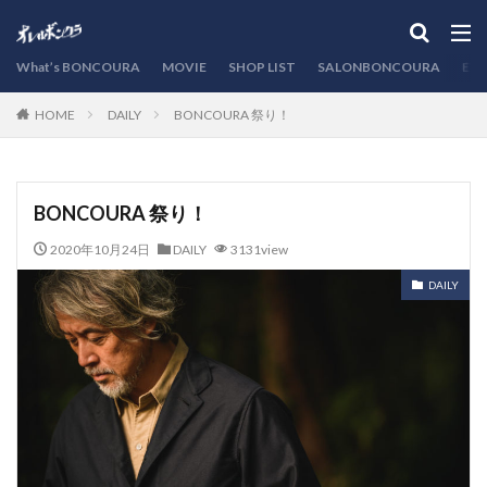
カテゴリー
What’s BONCOURA
MOVIE
SHOP LIST
SALONBONCOURA
EVE
DAILY
BONCOURA 祭り！
HOME
検索
BONCOURA 祭り！
2020年10月24日
DAILY
3131view
DAILY