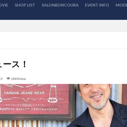
OVIE
SHOP LIST
SALONBONCOURA
EVENT INFO
MODE
検索
ュース！
LY
1849view