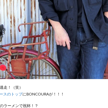
逃走！（笑）
ニュースのトップ
にBONCOURAが！！！
のラーメンで祝杯！？