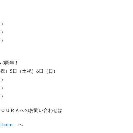
）
日）
日）
日）
A 3周年！
金祝）5日（土祝）6日（日）
日）
日）
日）
ＣＯＵＲＡへのお問い合わせは
il.com
へ