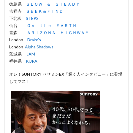
徳島県
ＳＬＯＷ ＆ ＳＴＥＡＤＹ
吉祥寺
ＳＥＥＫ＆ＦＩＮＤ
下北沢
STEPS
仙台
Ｏｎ ｔｈｅ ＥＡＲＴＨ
青森
ＡＲＩＺＯＮＡ ＨＩＧＨＷＡＹ
London
Drake’s
London
Alpha Shadows
茨城県
JAM
福井県
KURA
オレ！SUNTORY セサミンEX「輝く人インタビュー」に登場
してマス！