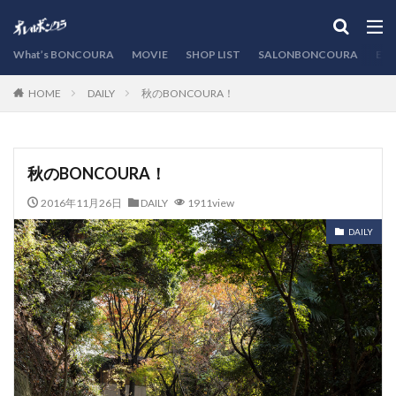
カテゴリー
What’s BONCOURA
MOVIE
SHOP LIST
SALONBONCOURA
EVE
DAILY
秋のBONCOURA！
HOME
検索
秋のBONCOURA！
2016年11月26日
DAILY
1911view
DAILY