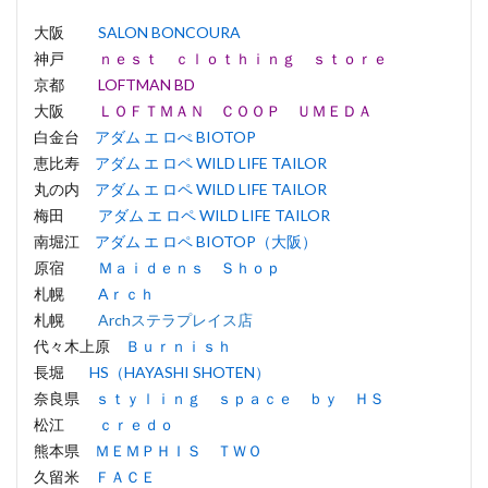
大阪
SALON BONCOURA
神戸
ｎｅｓｔ ｃｌｏｔｈｉｎｇ ｓｔｏｒｅ
京都
LOFTMAN BD
大阪
ＬＯＦＴＭＡＮ ＣＯＯＰ ＵＭＥＤＡ
白金台
アダム エ ロぺ BIOTOP
恵比寿
アダム エ ロペ WILD LIFE TAILOR
丸の内
アダム エ ロペ WILD LIFE TAILOR
梅田
アダム エ ロペ WILD LIFE TAILOR
南堀江
アダム エ ロペ BIOTOP（大阪）
原宿
Ｍａｉｄｅｎｓ Ｓｈｏｐ
札幌
Aｒｃｈ
札幌
Archステラプレイス店
代々木上原
Ｂｕｒｎｉｓｈ
長堀
HS（HAYASHI SHOTEN）
奈良県
ｓｔｙｌｉｎｇ ｓｐａｃｅ ｂｙ ＨＳ
松江
ｃｒｅｄｏ
熊本県
ＭＥＭＰＨＩＳ ＴＷＯ
久留米
ＦＡＣＥ