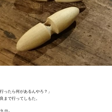
行ったら何があるんやろ？」
良まで行ってしもた。
0ｋｍ。