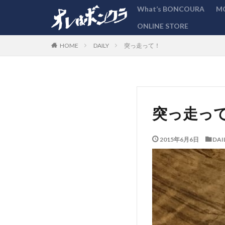
What’s BONCOURA
M
ONLINE STORE
カテゴリー
DAILY
突っ走って！
HOME
突っ走っ
2015年6月6日
DAI