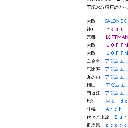
下記お取扱店の方へ
大阪
SALON B
神戸
ｎｅｓｔ
京都
LOFTMAN
大阪
ＬＯＦＴ
大阪
ＬＯＦＴＭ
白金台
アダム エ ロ
恵比寿
アダム エ ロペ
丸の内
アダム エ ロペ
梅田
アダム エ ロペ
南堀江
アダム エ 
原宿
Ｍａｉｄ
札幌
Aｒｃｈ
代々木上原
Ｂｕｒ
群馬県
ｐｅａｃｅ