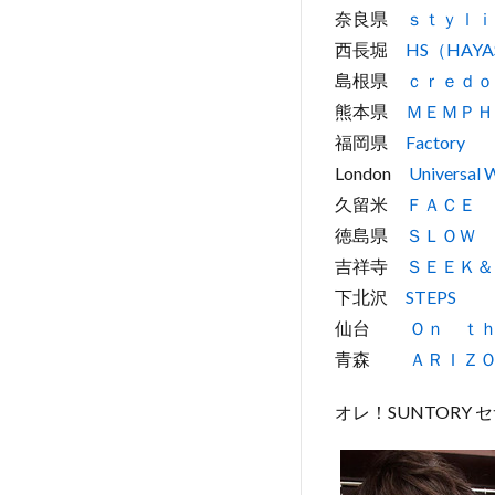
奈良県
ｓｔｙｌｉ
西長堀
HS（HAYA
島根県
ｃｒｅｄｏ
熊本県
ＭＥＭＰＨ
福岡県
Factory
London
Universal 
久留米
ＦＡＣＥ
徳島県
ＳＬＯＷ 
吉祥寺
ＳＥＥＫ＆
下北沢
STEPS
仙台
Ｏｎ ｔ
青森
ＡＲＩＺ
オレ！SUNTORY