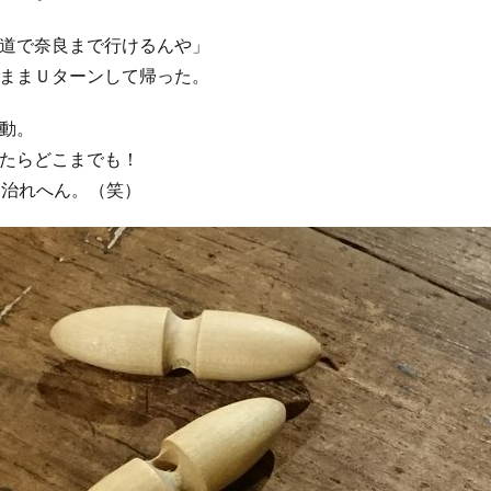
道で奈良まで行けるんや」
ままＵターンして帰った。
動。
たらどこまでも！
も治れへん。（笑）