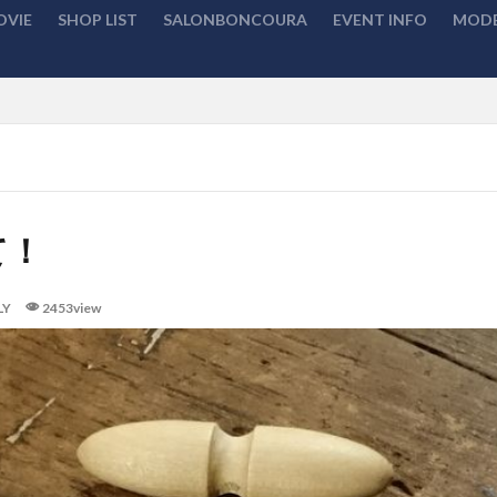
OVIE
SHOP LIST
SALONBONCOURA
EVENT INFO
MODE
検索
て！
LY
2453view