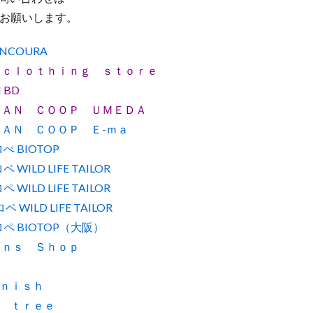
お願いします。
ONCOURA
 ｃｌｏｔｈｉｎｇ ｓｔｏｒｅ
 BD
ＭＡＮ ＣＯＯＰ ＵＭＥＤＡ
ＡＮ ＣＯＯＰ Ｅ-ｍａ
ぺ BIOTOP
 WILD LIFE TAILOR
 WILD LIFE TAILOR
 WILD LIFE TAILOR
ロペ BIOTOP（大阪）
ｅｎｓ Ｓｈｏｐ
ｎｉｓｈ
 ｔｒｅｅ