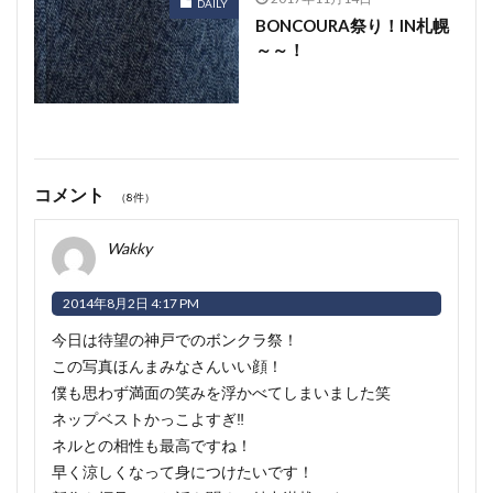
DAILY
BONCOURA祭り！IN札幌
～～！
コメント
（8件）
Wakky
2014年8月2日 4:17 PM
今日は待望の神戸でのボンクラ祭！
この写真ほんまみなさんいい顔！
僕も思わず満面の笑みを浮かべてしまいました笑
ネップベストかっこよすぎ‼︎
ネルとの相性も最高ですね！
早く涼しくなって身につけたいです！