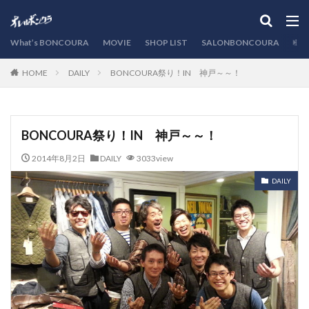
カテゴリー
What’s BONCOURA
MOVIE
SHOP LIST
SALONBONCOURA
EVE
DAILY
BONCOURA祭り！IN 神戸～～！
HOME
検索
BONCOURA祭り！IN 神戸～～！
2014年8月2日
DAILY
3033view
DAILY