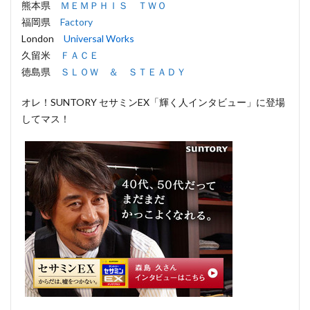
熊本県
ＭＥＭＰＨＩＳ ＴＷＯ
福岡県
Factory
London
Universal Works
久留米
ＦＡＣＥ
徳島県
ＳＬＯＷ ＆ ＳＴＥＡＤＹ
オレ！SUNTORY セサミンEX「輝く人インタビュー」に登場
してマス！