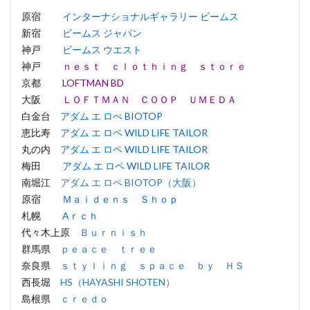
原宿
インターナショナルギャラリー ビームス
新宿
ビームス ジャパン
神戸
ビームス ウエスト
神戸
ｎｅｓｔ ｃｌｏｔｈｉｎｇ ｓｔｏｒｅ
京都
LOFTMAN BD
大阪
ＬＯＦＴＭＡＮ ＣＯＯＰ ＵＭＥＤＡ
白金台
アダム エ ロぺ BIOTOP
恵比寿
アダム エ ロペ WILD LIFE TAILOR
丸の内
アダム エ ロペ WILD LIFE TAILOR
梅田
アダム エ ロペ WILD LIFE TAILOR
南堀江
アダム エ ロペ BIOTOP（大阪）
原宿
Ｍａｉｄｅｎｓ Ｓｈｏｐ
札幌
Aｒｃｈ
代々木上原
Ｂｕｒｎｉｓｈ
群馬県
ｐｅａｃｅ ｔｒｅｅ
奈良県
ｓｔｙｌｉｎｇ ｓｐａｃｅ ｂｙ ＨＳ
西長堀
HS（HAYASHI SHOTEN）
島根県
ｃｒｅｄｏ