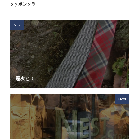
ｂｙボンクラ
Prev
悪友と！
Next