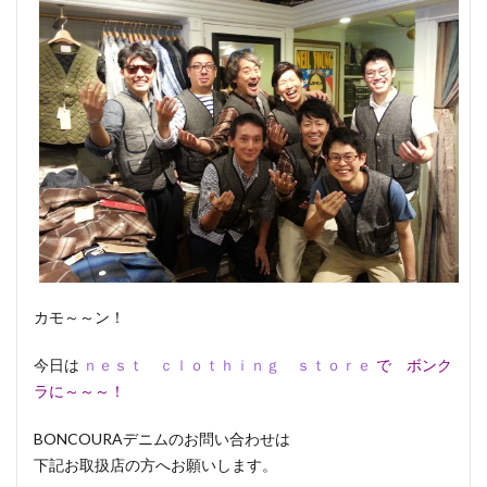
カモ～～ン！
今日は
ｎｅｓｔ ｃｌｏｔｈｉｎｇ ｓｔｏｒｅ
で ボンク
ラに～～～！
BONCOURAデニムのお問い合わせは
下記お取扱店の方へお願いします。