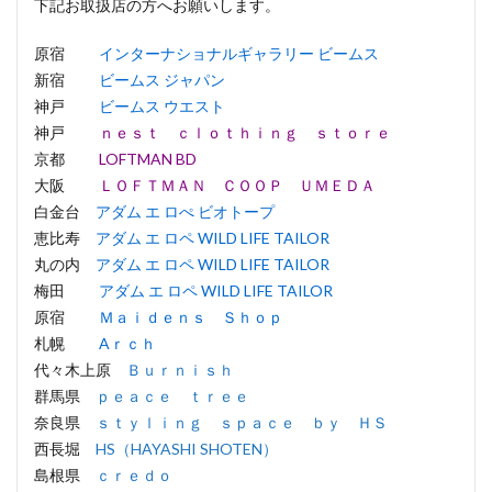
下記お取扱店の方へお願いします。
原宿
インターナショナルギャラリー ビームス
新宿
ビームス ジャパン
神戸
ビームス ウエスト
神戸
ｎｅｓｔ ｃｌｏｔｈｉｎｇ ｓｔｏｒｅ
京都
LOFTMAN BD
大阪
ＬＯＦＴＭＡＮ ＣＯＯＰ ＵＭＥＤＡ
白金台
アダム エ ロぺ ビオトープ
恵比寿
アダム エ ロペ WILD LIFE TAILOR
丸の内
アダム エ ロペ WILD LIFE TAILOR
梅田
アダム エ ロペ WILD LIFE TAILOR
原宿
Ｍａｉｄｅｎｓ Ｓｈｏｐ
札幌
Aｒｃｈ
代々木上原
Ｂｕｒｎｉｓｈ
群馬県
ｐｅａｃｅ ｔｒｅｅ
奈良県
ｓｔｙｌｉｎｇ ｓｐａｃｅ ｂｙ ＨＳ
西長堀
HS（HAYASHI SHOTEN）
島根県
ｃｒｅｄｏ