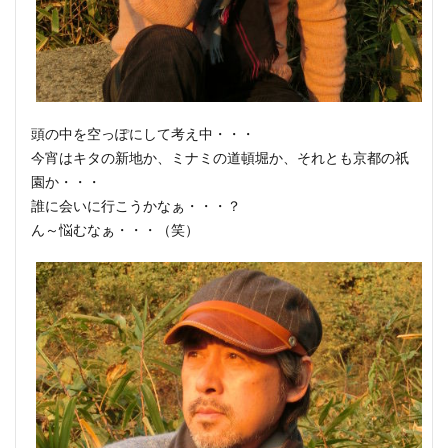
頭の中を空っぽにして考え中・・・
今宵はキタの新地か、ミナミの道頓堀か、それとも京都の祇
園か・・・
誰に会いに行こうかなぁ・・・？
ん～悩むなぁ・・・（笑）