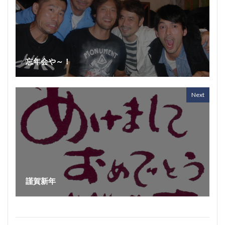
忘年会や～！
Next
謹賀新年