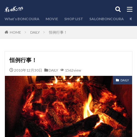
カテゴリー
What’s BONCOURA
MOVIE
SHOP LIST
SALONBONCOURA
EVE
DAILY
恒例行事！
HOME
検索
恒例行事！
2010年12月30日
DAILY
1562view
DAILY