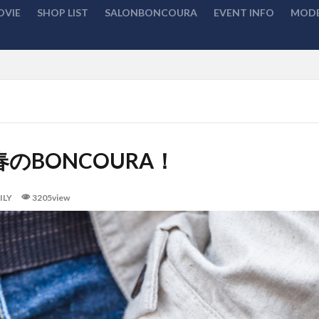
OVIE
SHOP LIST
SALONBONCOURA
EVENT INFO
MODE
検索
春のBONCOURA！
ILY
3205view