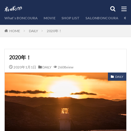
カテゴリー
What’s BONCOURA
MOVIE
SHOP LIST
SALONBONCOURA
EVE
DAILY
2020年！
HOME
検索
2020年！
2020年1月1日
DAILY
2608view
DAILY