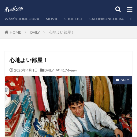
カテゴリー
What’s BONCOURA
MOVIE
SHOP LIST
SALONBONCOURA
EVE
DAILY
心地よい部屋！
HOME
検索
心地よい部屋！
2020年4月1日
DAILY
4174view
DAILY