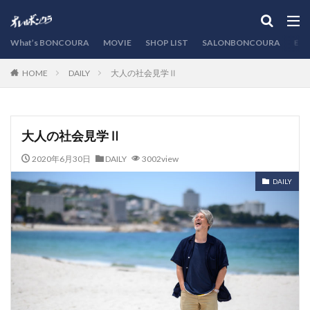
カテゴリー
What’s BONCOURA
MOVIE
SHOP LIST
SALONBONCOURA
EVE
DAILY
大人の社会見学Ⅱ
HOME
検索
大人の社会見学Ⅱ
2020年6月30日
DAILY
3002view
DAILY